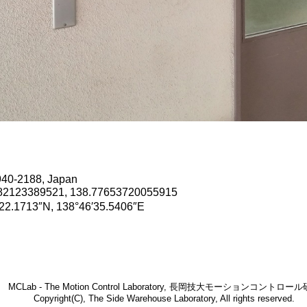
940-2188, Japan
82123389521, 138.77653720055915
2.1713″N, 138°46′35.5406″E
MCLab - The Motion Control Laboratory, 長岡技大モーションコントロー
Copyright(C), The Side Warehouse Laboratory, All rights reserved.