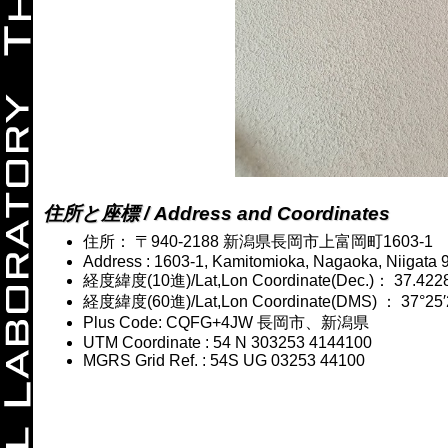
住所と座標 / Address and Coordinates
住所： 〒940-2188 新潟県長岡市上富岡町1603-1
Address : 1603-1, Kamitomioka, Nagaoka, Niigata 
経度緯度(10進)/Lat,Lon Coordinate(Dec.)： 37.422
経度緯度(60進)/Lat,Lon Coordinate(DMS) ： 37°25′2
Plus Code: CQFG+4JW 長岡市、新潟県
UTM Coordinate : 54 N 303253 4144100
MGRS Grid Ref. : 54S UG 03253 44100